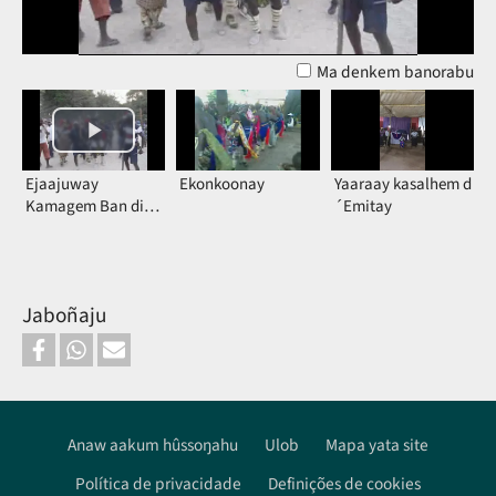
vídeo
Ma denkem banorabu
Ejaajuway
Ekonkoonay
Yaaraay kasalhem d
Kamagem Ban di
´Emitay
Kûpiicoor
Jaboñaju
Anaw aakum hûssoŋahu
Ulob
Mapa yata site
Política de privacidade
Definições de cookies