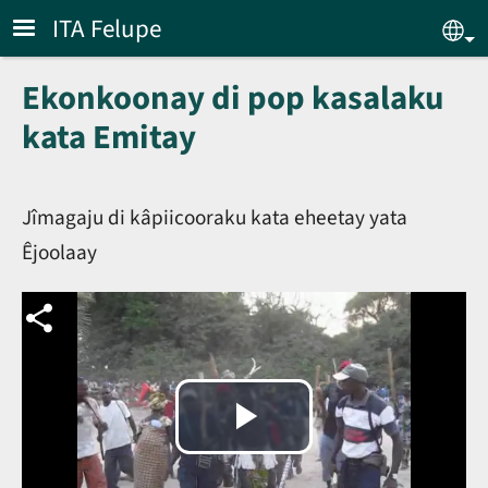
Skip to main content
ITA Felupe
Sel
Ekonkoonay di pop kasalaku
kata Emitay
Jîmagaju di kâpiicooraku kata eheetay yata
Êjoolaay
Reproduzir